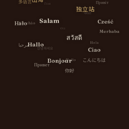
多语言
Привіт
Γεια
独立站
नमस्ते
Salam
Cześć
Halo
Xin chào
Olá
Merhaba
สวัสดี
Hallo
Hola
مرحبا
안녕하세요
Ciao
こんにちは
Bonjour
Hello
Привет
你好