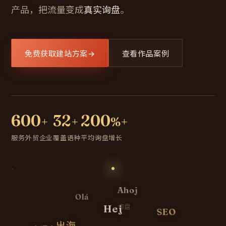
产品，把流量变成
真实询盘
。
免费获取建站方案
→
查看作品案例
600
32
200
+
+
%+
服务外贸企业
覆盖语种
平均询盘增长
Ahoj
Olá
询盘
Hej
SEO
出海